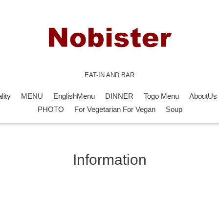
EAT-IN AND BAR
lity
MENU
EnglishMenu
DINNER
Togo Menu
AboutUs
PHOTO
For Vegetarian For Vegan
Soup
Information