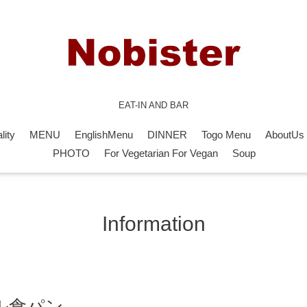
EAT-IN AND BAR
lity
MENU
EnglishMenu
DINNER
Togo Menu
AboutUs
PHOTO
For Vegetarian For Vegan
Soup
Information
ル食パン