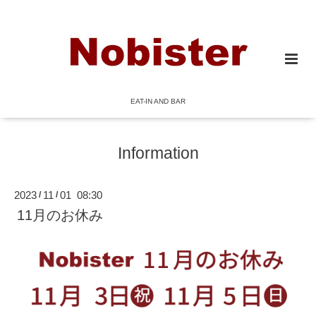
EAT-IN AND BAR
Information
2023
11
01 08:30
/
/
11月のお休み