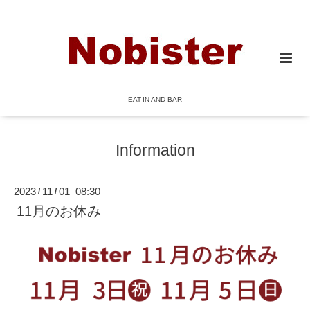
EAT-IN AND BAR
Information
2023
11
01 08:30
/
/
11月のお休み